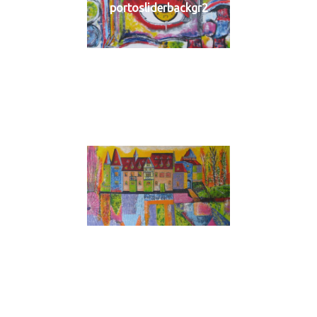
portosliderbackgr2