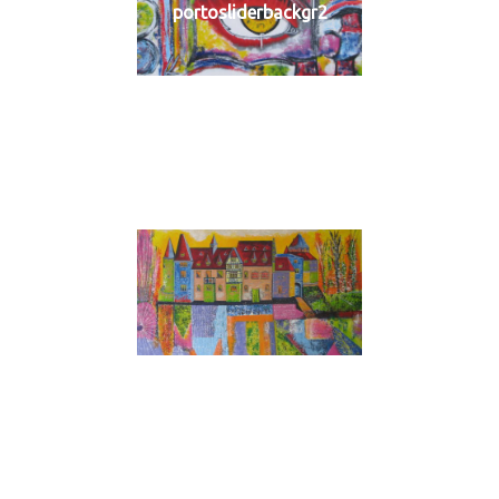
portosliderbackgr2